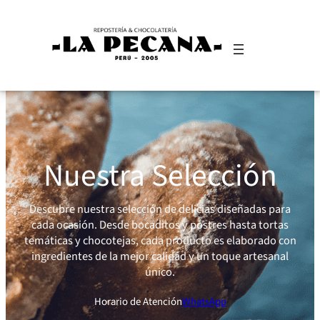
Skip
to
content
Nuestra Selección
Descubre nuestra selección de delicias diseñadas para
cada ocasión. Desde bocaditos y postres hasta tortas
temáticas y chocotejas, cada producto es elaborado con
ingredientes de la mejor calidad y un toque artesanal
único.
Horario de Atención
WhatsApp